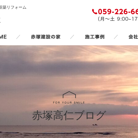
新築リフォーム
／
／
／
赤塚高仁ブログ