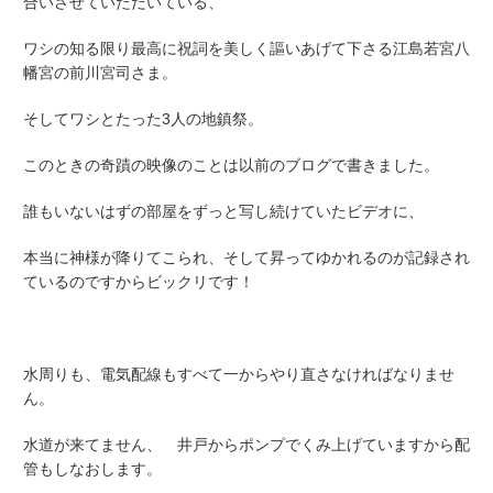
合いさせていただいている、
ワシの知る限り最高に祝詞を美しく謳いあげて下さる江島若宮八
幡宮の前川宮司さま。
そしてワシとたった3人の地鎮祭。
このときの奇蹟の映像のことは以前のブログで書きました。
誰もいないはずの部屋をずっと写し続けていたビデオに、
本当に神様が降りてこられ、そして昇ってゆかれるのが記録され
ているのですからビックリです！
水周りも、電気配線もすべて一からやり直さなければなりませ
ん。
水道が来てません、 井戸からポンプでくみ上げていますから配
管もしなおします。