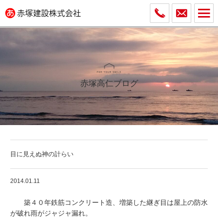
赤塚高仁ブログ
目に見えぬ神の計らい
2014.01.11
築４０年鉄筋コンクリート造、増築した継ぎ目は屋上の防水
が破れ雨がジャジャ漏れ。