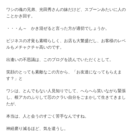
ワシの魂の兄弟、光田秀さんの妹だけど、スプーンみたいに人の
ことかき回す。
・・・ん～ かき混ぜると言った方が適切でしょうか。
ビジネスの才覚も素晴らしく、お店も大繁盛だし、お客様のレベ
ルもメチャクチャ高いのです。
出逢いの不思議は、
このブログを読んでいただく
として。
笑顔のとっても素敵なこの方
から、「お友達になってもらえま
す？」と
ワシは、とんでもない人見知りでして、へらへら笑いながら緊張
し、根アカのふりして芯のクラい自分をごまかして生きてきまし
たが、
本当は、人と会うのすごく苦手なんですね。
神経磨り減るほど、気を遣うし。