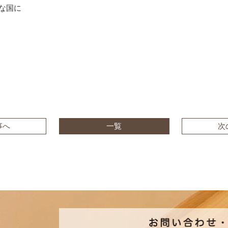
な国に
事へ
一覧
次