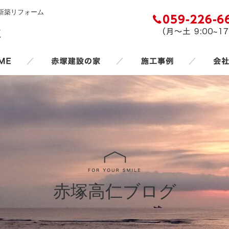
新築リフォーム
／
／
／
赤塚高仁ブログ