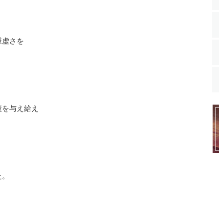
虚さを
を与え給え
た。