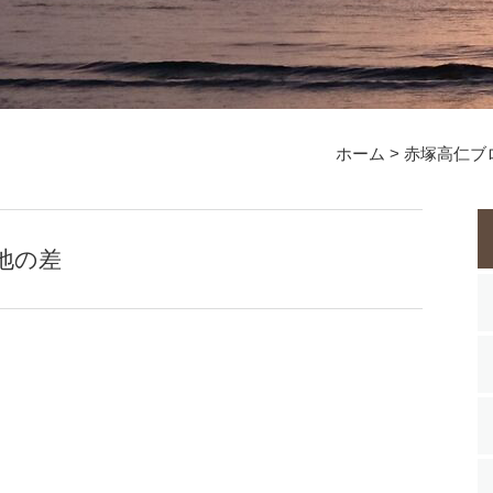
ホーム
>
赤塚高仁ブ
地の差