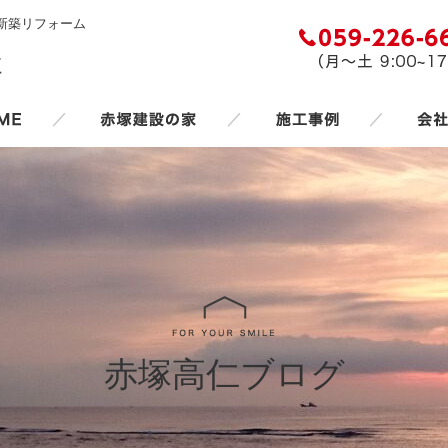
新築リフォーム
／
／
／
赤塚高仁ブログ