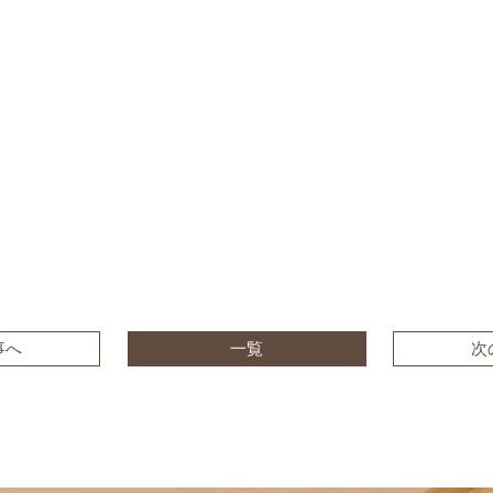
事へ
一覧
次