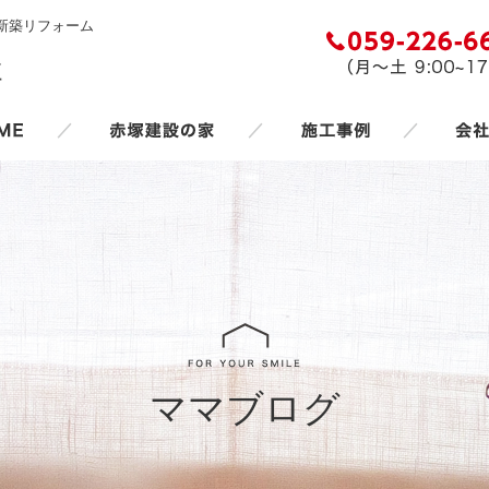
新築リフォーム
／
／
／
ママブログ