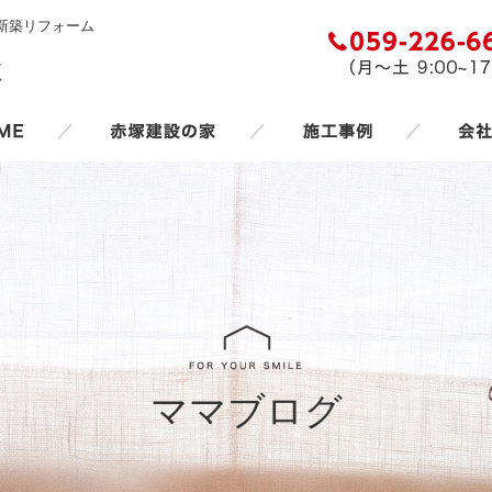
新築リフォーム
／
／
／
ママブログ