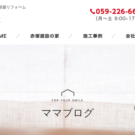
新築リフォーム
／
／
／
ママブログ