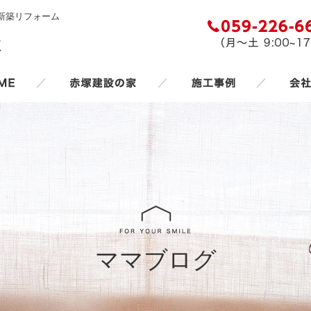
新築リフォーム
／
／
／
ママブログ