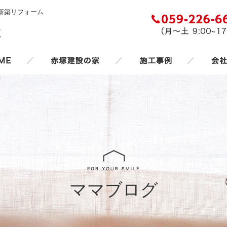
新築リフォーム
／
／
／
ママブログ