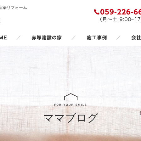
新築リフォーム
／
／
／
ママブログ