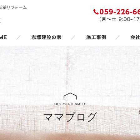
新築リフォーム
／
／
／
ママブログ