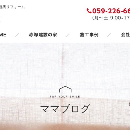
新築リフォーム
／
／
／
ママブログ