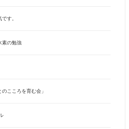
気です。
水素の勉強
とのこころを育む会」
ル