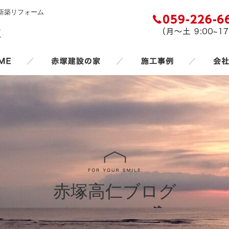
新築リフォーム
／
／
／
赤塚高仁ブログ